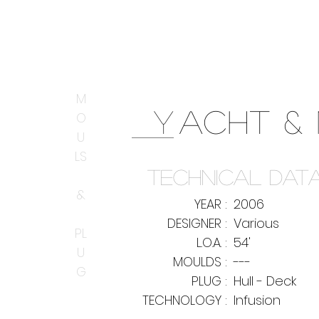
M
Y
ACHT &
O
U
LS
TECHNICAL DAT
&
YEAR :
2006
DESIGNER :
Various
PL
L.O.A. :
54'
U
MOULDS :
---
G
PLUG :
Hull - Deck
TECHNOLOGY :
Infusion