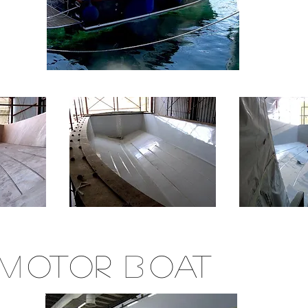
p
M
OTOR
B
OAT