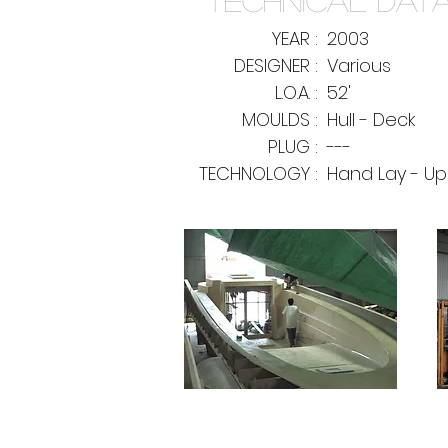
TECHNICAL DAT
YEAR :
2003
DESIGNER :
Various
L.O.A. :
52'
MOULDS :
Hull - Deck
PLUG :
---
TECHNOLOGY :
Hand Lay - Up