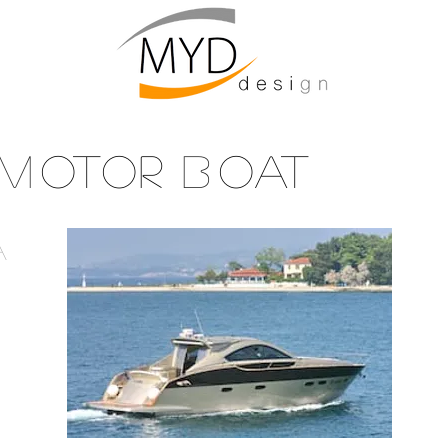
mouldsdy
@m
M
OTOR
B
OAT
A