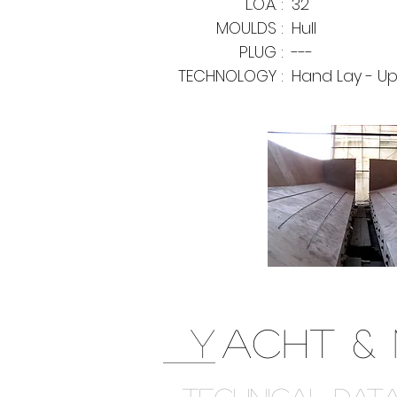
L.O.A. :
32'
MOULDS :
Hull
PLUG :
---
TECHNOLOGY :
Hand Lay - U
Y
ACHT &