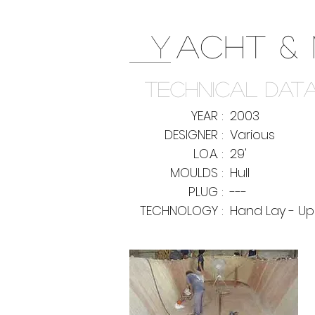
Y
ACHT &
TECHNICAL DAT
YEAR :
2003
DESIGNER :
Various
L.O.A. :
29'
MOULDS :
Hull
PLUG :
---
TECHNOLOGY :
Hand Lay - Up