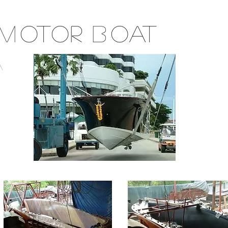
M
OTOR
B
OAT
A