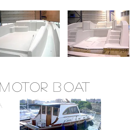
M
OTOR
B
OAT
A